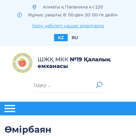
Алматы қ Папанина к-і 220
Жұмыс уақыты: 8: 00-ден 20: 00-ге дейін
Көру қабілеті нашар адамдарға
KZ
RU
ШЖҚ МКК
№19 Қалалық
емханасы
Өмірбаян