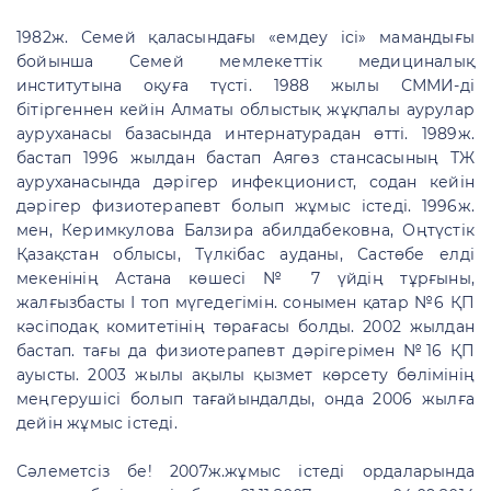
1982ж. Семей қаласындағы «емдеу ісі» мамандығы
бойынша Семей мемлекеттік медициналық
институтына оқуға түсті. 1988 жылы СММИ-ді
бітіргеннен кейін Алматы облыстық жұқпалы аурулар
ауруханасы базасында интернатурадан өтті. 1989ж.
бастап 1996 жылдан бастап Аягөз стансасының ТЖ
ауруханасында дәрігер инфекционист, содан кейін
дәрігер физиотерапевт болып жұмыс істеді. 1996ж.
мен, Керимкулова Балзира абилдабековна, Оңтүстік
Қазақстан облысы, Түлкібас ауданы, Састөбе елді
мекенінің Астана көшесі № 7 үйдің тұрғыны,
жалғызбасты І топ мүгедегімін. сонымен қатар №6 ҚП
кәсіподақ комитетінің төрағасы болды. 2002 жылдан
бастап. тағы да физиотерапевт дәрігерімен №16 ҚП
ауысты. 2003 жылы ақылы қызмет көрсету бөлімінің
меңгерушісі болып тағайындалды, онда 2006 жылға
дейін жұмыс істеді.
Сәлеметсіз бе! 2007ж.жұмыс істеді ордаларында