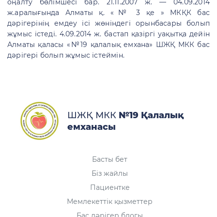
оңалту бөлімшесі бар. 21.11.2007 ж. — 04.09.2014
ж.аралығында Алматы қ. «№ 3 қе » МКҚК бас
дәрігерінің емдеу ісі жөніндегі орынбасары болып
жұмыс істеді. 4.09.2014 ж. бастап қазіргі уақытқа дейін
Алматы қаласы «№19 қалалық емхана» ШЖҚ МКК бас
дәрігері болып жұмыс істеймін.
ШЖҚ МКК
№19 Қалалық
емханасы
Басты бет
Біз жайлы
Пациентке
Мемлекеттік қызметтер
Бас дәрігер блогы