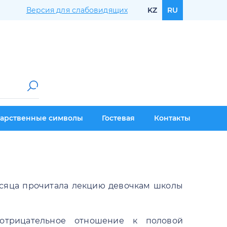
Версия для слабовидящих
KZ
RU
дарственные символы
Гостевая
Контакты
месяца прочитала лекцию девочкам школы
 отрицательное отношение к половой