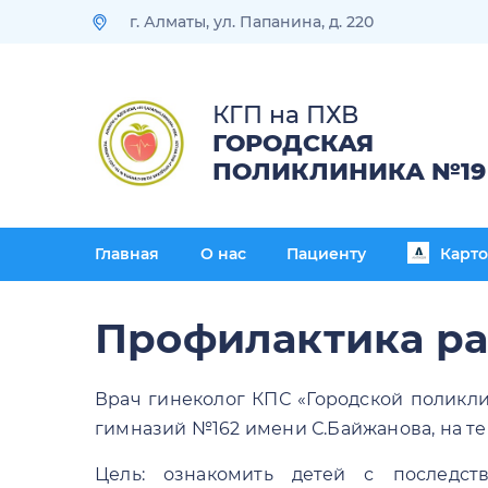
г. Алматы, ул. Папанина, д. 220
КГП на ПХВ
ГОРОДСКАЯ
ПОЛИКЛИНИКА №19
Главная
О нас
Пациенту
Карт
Профилактика р
Врач гинеколог КПС «Городской поликли
гимназий №162 имени С.Байжанова, на т
Цель: ознакомить детей с последст