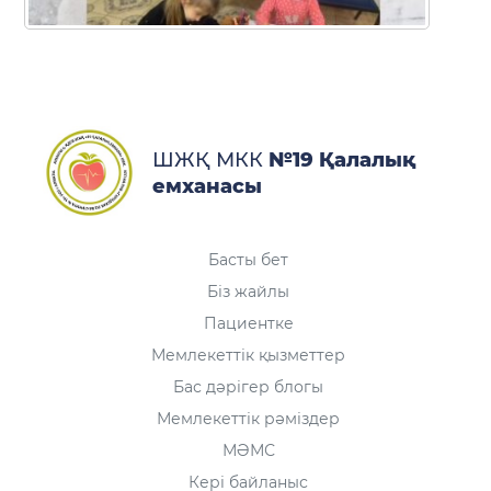
ШЖҚ МКК
№19 Қалалық
емханасы
Басты бет
Біз жайлы
Пациентке
Мемлекеттік қызметтер
Бас дәрігер блогы
Мемлекеттік рәміздер
МӘМС
Кері байланыс