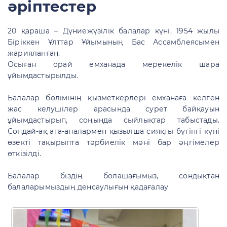
әріптестер
20 қараша – Дүниежүзілік балалар күні, 1954 жылы
Біріккен Ұлттар Ұйымының Бас Ассамблеясымен
жарияланған.
Осыған орай емханада мерекелік шара
ұйымдастырылды.
Балалар бөлімінің қызметкерлері емханаға келген
жас келушілер арасында сурет байқауын
ұйымдастырып, соңында сыйлықтар табыстады.
Сондай-ақ ата-аналармен қызылша сияқты бүгінгі күні
өзекті тақырыпта тәрбиелік мәні бар әңгімелер
өткізілді.
Балалар біздің болашағымыз, сондықтан
балаларымыздың денсаулығын қадағалау