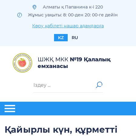
Алматы қ Папанина к-і 220
Жұмыс уақыты: 8: 00-ден 20: 00-ге дейін
Көру қабілеті нашар адамдарға
KZ
RU
ШЖҚ МКК
№19 Қалалық
емханасы
Қайырлы күн, құрметті