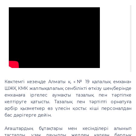
Көктемгі кезеңде Алматы қ. «№ 19 қалалық емхана»
ШЖҚ КМК жалпықалалық сенбілікті өткізу шеңберінде
емханаға іргелес аумақты тазалық пен тәртіпке
келтіруге қатысты. Тазалық пен тәртіпті орнатуға
әрбір қызметкер өз үлесін қосты: кіші персоналдан
бас дәрігерге дейін.
Ағаштардың бұтақтары мен кесінділері алынып
тасталды, ұзақ дауылды желден қалған барлық