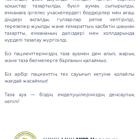
қоқыстар тазартылды, бүкіл аумақ сыпырылды,
емханаға іргелес учаскелердегі бордюрлер мен ағаш
діңдері ақталды, гүлзарлар ретке келтірілді,
терезелер жуылды және ғимараттың қасбетін шаңнан
тазартты, емхананың дәліздері мен холлдарында
күрделі тазалау жүргізілді.
Біз пациенттеріміздің таза ауамен дем алып, жарық
және таза бөлмелерге барғанын қалаймыз.
Біз әрбір пациенттің тез сауығып кетуіне қолайлы
жағдай жасаймыз!
Таза ауа — біздің емделушілеріміздің денсаулық
кепілі!