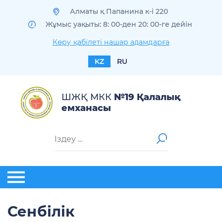
Алматы қ Папанина к-і 220
Жұмыс уақыты: 8: 00-ден 20: 00-ге дейін
Көру қабілеті нашар адамдарға
KZ
RU
ШЖҚ МКК
№19 Қалалық
емханасы
Сенбілік